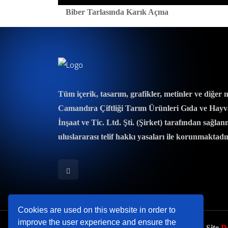
Biber Tarlasında Karık Açma
Tüm içerik, tasarım, grafikler, metinler ve diğer 
Camandıra Çiftliği Tarım Ürünleri Gıda ve Hayv
İnşaat ve Tic. Ltd. Şti. (Şirket) tarafından sağlan
uluslararası telif hakkı yasaları ile korunmaktadır
Cookies are used on this website in order to
improve the user experience and ensure the
Copyright © 2026. Her Hakkı Saklıdır. Bu Site
D