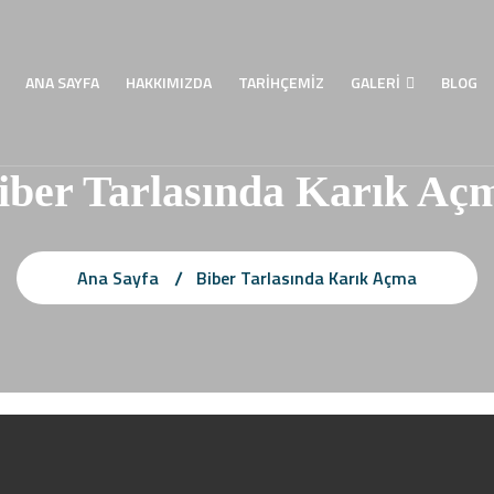
ANA SAYFA
HAKKIMIZDA
TARİHÇEMİZ
GALERİ
BLOG
iber Tarlasında Karık Aç
Ana Sayfa
Biber Tarlasında Karık Açma