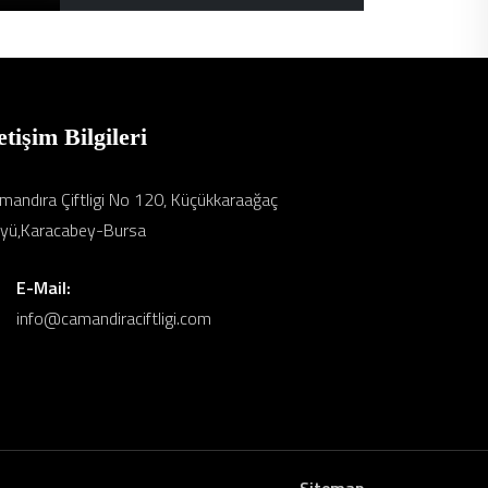
etişim Bilgileri
mandıra Çiftligi No 120, Küçükkaraağaç
yü,Karacabey-Bursa
E-Mail:
info@camandiraciftligi.com