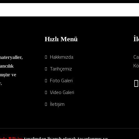
Hızlı Menü
İl
Hakkımızda
Ca
materyaller,
Kö
ancılık
Tarihçemiz
mıştır ve
Foto Galeri
.
Video Galeri
İletişim
odo Bilişim
tarafından lisanslı olarak tasarlanmış ve